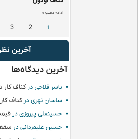
کناف آوگون
ادامه مطلب »
3
2
1
آخرین نظر
آخرین دیدگاه‌ها
کناف کار د
یاسر فلاحی
در
کناف کار
ساسان نهری
در
قیمت
حسینعلی پیروزی
در
سقف 
حسین علیمردانی
در