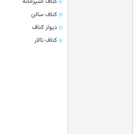
کناف آشپزخانه
کناف سالن
دیوار کناف
کناف تالار