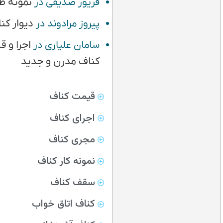
نمونه ط
فریور صدیقی
در
دیوار کن
پیروز مرادوند
در
اجرا و 
سامان علیاری
در
کناف مدرن و جدید
قیمت کناف
اجرای کناف
مجری کناف
نمونه کار کناف
سقف کناف
کناف اتاق خواب