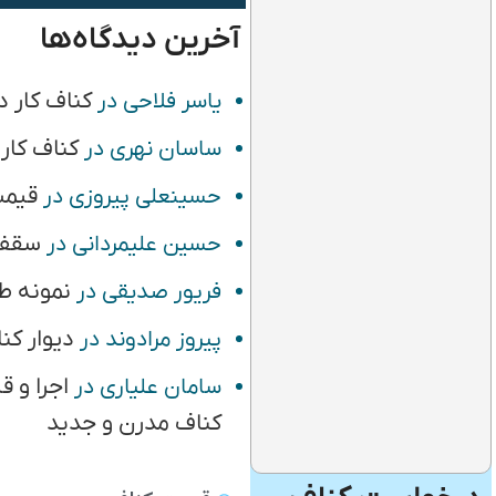
آخرین دیدگاه‌ها
کناف کار د
یاسر فلاحی
در
کناف کار
ساسان نهری
در
قیمت
حسینعلی پیروزی
در
سقف 
حسین علیمردانی
در
نمونه ط
فریور صدیقی
در
دیوار کن
پیروز مرادوند
در
اجرا و 
سامان علیاری
در
کناف مدرن و جدید