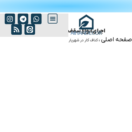
ا
ج
ر
ا
ی
ا
ن
و
ا
ع
س
ق
ف
ک
ن
ا
ف
م
د
ر
ن
و
ج
د
ی
د
صفحه اصلی
»
کناف کار در شهریار